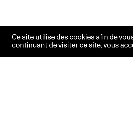
Ce site utilise des cookies afin de vo
continuant de visiter ce site, vous acc
Horaires
Bill
Acc
mardi-mercredi
10h00 -
New
18h00
Pre
jeudi
10h00 -
Con
20h00
Pol
vendredi-
10h00 -
dimanche
18h00
lundi
Fermé
Horaires spéciaux