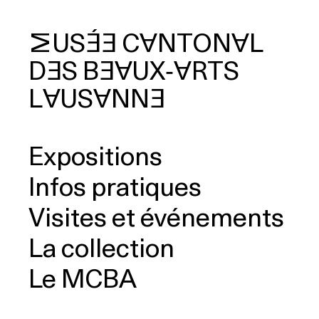
MUSÉE
CANTONAL
DES
BEAUX‑ARTS
cherche
LAUSANNE
Expositions
Infos pratiques
Visites et événements
La collection
Le MCBA