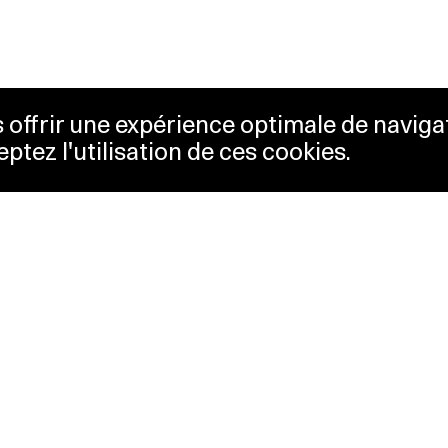
us offrir une expérience optimale de naviga
eptez l'utilisation de ces cookies.
etterie
Lausanne Musées
essibilité
Musées cantonaux
sletter
sse
Facebook
tact
Instagram
itique de confidentialité