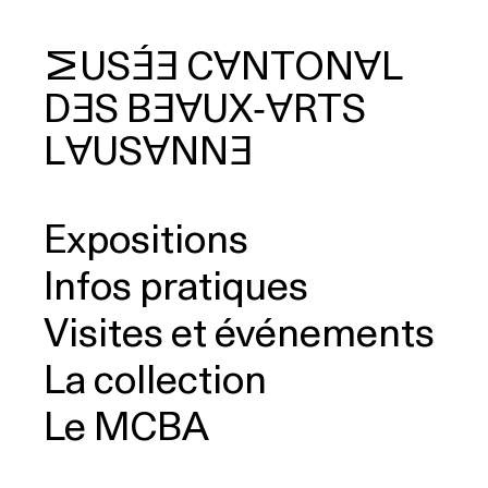
MUSÉE
CANTONAL
DES
BEAUX‑ARTS
cherche
LAUSANNE
Expositions
Infos pratiques
Visites et événements
La collection
Le MCBA