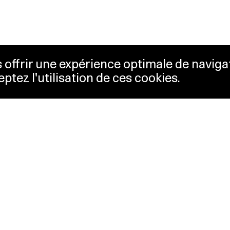
us offrir une expérience optimale de naviga
eptez l'utilisation de ces cookies.
etterie
Lausanne Musées
essibilité
Musées cantonaux
sletter
sse
Facebook
tact
Instagram
itique de confidentialité