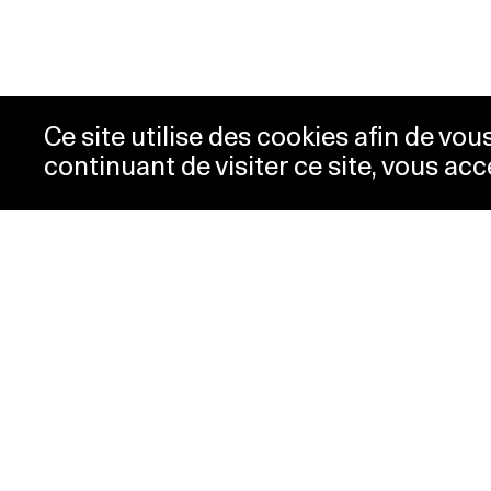
Ce site utilise des cookies afin de vo
continuant de visiter ce site, vous acc
Horaires
Bill
Acc
mardi-mercredi
10h00 -
New
18h00
Pre
jeudi
10h00 -
Con
20h00
Pol
vendredi-
10h00 -
dimanche
18h00
lundi
Fermé
Horaires spéciaux