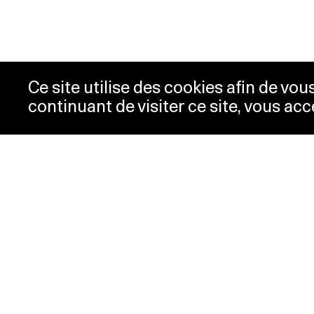
Ce site utilise des cookies afin de vo
continuant de visiter ce site, vous acc
Horaires
Bill
Acc
mardi-mercredi
10h00 -
New
18h00
Pre
jeudi
10h00 -
Con
20h00
Pol
vendredi-
10h00 -
dimanche
18h00
lundi
Fermé
Horaires spéciaux