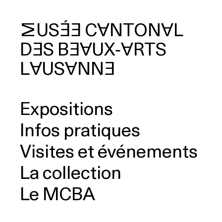
MUSÉE
CANTONAL
DES
BEAUX‑ARTS
cherche
LAUSANNE
Expositions
Infos pratiques
Visites et événements
La collection
Le MCBA