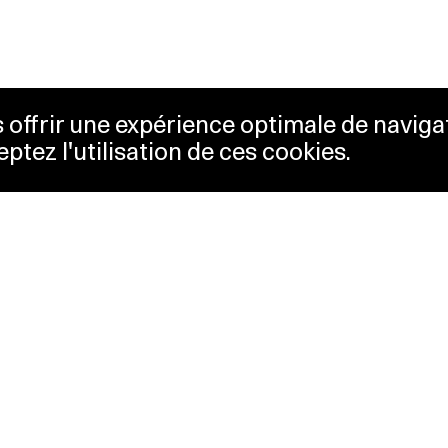
us offrir une expérience optimale de naviga
eptez l'utilisation de ces cookies.
etterie
Lausanne Musées
essibilité
Musées cantonaux
sletter
sse
Facebook
tact
Instagram
itique de confidentialité