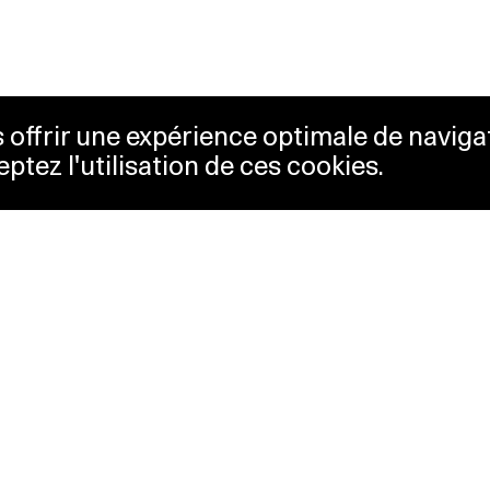
us offrir une expérience optimale de naviga
eptez l'utilisation de ces cookies.
etterie
Lausanne Musées
essibilité
Musées cantonaux
sletter
sse
Facebook
tact
Instagram
itique de confidentialité