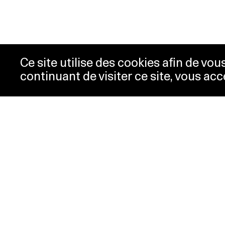
Ce site utilise des cookies afin de vo
continuant de visiter ce site, vous acc
Horaires
Bill
Acc
mardi-mercredi
10h00 -
New
18h00
Pre
jeudi
10h00 -
Con
20h00
Pol
vendredi-
10h00 -
dimanche
18h00
lundi
Fermé
Horaires spéciaux