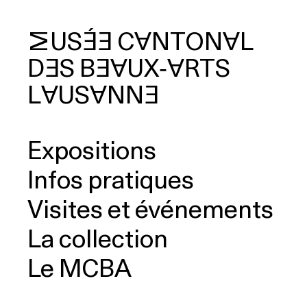
MUSÉE
CANTONAL
DES
BEAUX‑ARTS
cherche
LAUSANNE
Expositions
Infos pratiques
Visites et événements
La collection
Le MCBA