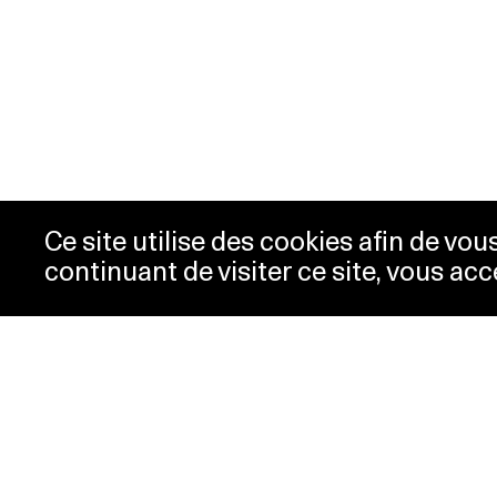
Ce site utilise des cookies afin de vo
continuant de visiter ce site, vous acc
Öffnungszeiten
Tic
Zug
Dienstag-
10h00 -
New
Mittwoch
18h00
Pre
Donnerstag
10h00 -
Kon
20h00
Dat
Freitag-Sonntag
10h00 -