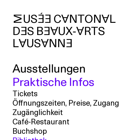
MUSÉE
CANTONAL
DES
BEAUX‑ARTS
uche
LAUSANNE
Ausstellungen
Praktische Infos
Tickets
Öffnungszeiten, Preise, Zugang
Zugänglichkeit
Café-Restaurant
Buchshop