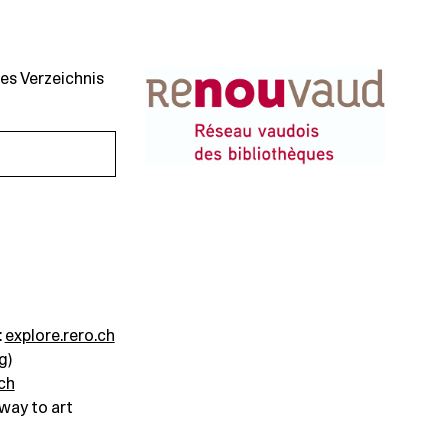
es Verzeichnis
:
explore.rero.ch
g)
.ch
way to art