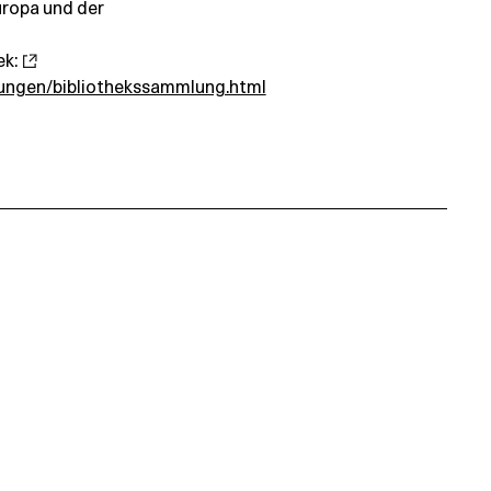
uropa und der
ek:
ungen/bibliothekssammlung.html