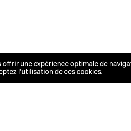
us offrir une expérience optimale de naviga
eptez l'utilisation de ces cookies.
kets
Lausanne Musées
änglichkeit
Musées cantonaux
sletter
sse
Facebook
takt
Instagram
enschutzbestimmungen