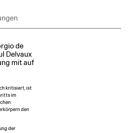
lungen
rgio de
ul Delvaux
ung mit auf
kritisiert, ist
ritts im
schen
erkörpern den
ung der