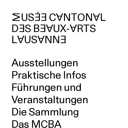
MUSÉE
CANTONAL
DES
BEAUX‑ARTS
uche
LAUSANNE
Ausstellungen
Praktische Infos
Führungen und
Veranstaltungen
Die Sammlung
Das MCBA