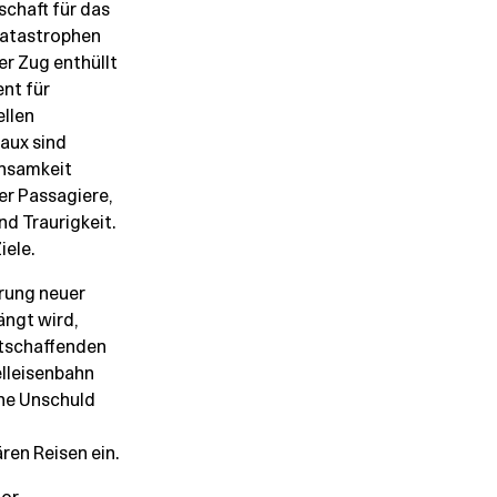
schaft für das
katastrophen
er Zug enthüllt
ent für
llen
aux sind
nsamkeit
er Passagiere,
nd Traurigkeit.
iele.
erung neuer
ngt wird,
stschaffenden
elleisenbahn
ine Unschuld
ren Reisen ein.