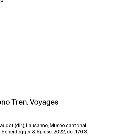
tor
eno Tren. Voyages
audet (dir.), Lausanne, Musée cantonal
Scheidegger & Spiess, 2022, de., 176 S.