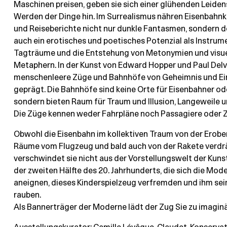
Maschinen preisen, geben sie sich einer glühenden Leiden
Werden der Dinge hin. Im Surrealismus nähren Eisenbahn
und Reiseberichte nicht nur dunkle Fantasmen, sondern d
auch ein erotisches und poetisches Potenzial als Instrum
Tagträume und die Entstehung von Metonymien und visue
Metaphern. In der Kunst von Edward Hopper und Paul Delv
menschenleere Züge und Bahnhöfe von Geheimnis und Ei
geprägt. Die Bahnhöfe sind keine Orte für Eisenbahner od
sondern bieten Raum für Traum und Illusion, Langeweile u
Die Züge kennen weder Fahrpläne noch Passagiere oder Z
Obwohl die Eisenbahn im kollektiven Traum von der Erob
Räume vom Flugzeug und bald auch von der Rakete verdrä
verschwindet sie nicht aus der Vorstellungswelt der Kun
der zweiten Hälfte des 20. Jahrhunderts, die sich die Mod
aneignen, dieses Kinderspielzeug verfremden und ihm se
rauben.
Als Bannerträger der Moderne lädt der Zug Sie zu imaginä