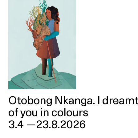
Otobong Nkanga. I dream
of you in colours
3.4
—
23.8.2026