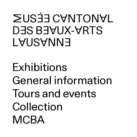
MUSÉE
CANTONAL
DES
BEAUX‑ARTS
arch
LAUSANNE
Exhibitions
General information
Tours and events
Collection
MCBA