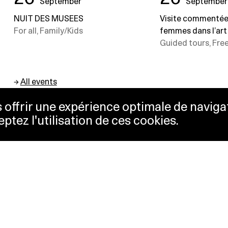
September
September
NUIT DES MUSEES
Visite commentée 
For all, Family/Kids
femmes dans l’ar
Guided tours, Fre
→
All events
us offrir une expérience optimale de naviga
eptez l'utilisation de ces cookies.
keting
Lausanne Musées
essibility
Musées cantonaux
sletter
ss
Facebook
tact
Instagram
vacy policy