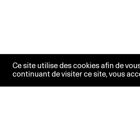
Ce site utilise des cookies afin de vo
continuant de visiter ce site, vous acc
Opening hours
Tic
Acc
Tuesday-
10:00 -
New
Wednesday
18:00
Pre
Thursday
10:00 -
Con
20:00
Pri
Friday-Sunday
10:00 -