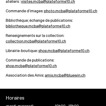
ateliers :
visites.mcba@plateforme10.ch
Commande d’images:
photo.mcba@plateforme10.ch
Bibliothèque; échange de publications:
bibliotheque.mcba@plateforme10.ch
Renseignements sur la collection:
collection.mcba@plateforme10.ch
Librairie-boutique:
shop.mcba@plateforme10.ch
Commande de publications:
shop.mcba@plateforme10.ch
Association des Amis:
amis.mcba@bluewin.ch
Horaires