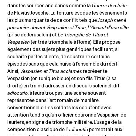
dans les sources anciennes comme la
Guerre des Juifs
de Flavius Josèphe. La tenture évoque les événements
les plus marquants de ce conflit tels que
Joseph mené
prisonnier devant Vespasien et Titus
,
L’Assaut d’une ville
(prise de Jérusalem) et
Le
Triomphe de Titus et
Vespasien
(entrée triomphale à Rome). Elle propose
également des sujets plus génériques facilitant, si
souhaité par les clients, de soustraire certains
épisodes sans que cela nuise à l’ensemble du récit.
Ainsi,
Vespasien et Titus acclamés
représente
Vespasien (en tunique bleue) et son fils Titus (à sa
droite) en train d’adresser un discours solennel, dit
adlocutio
, à leurs troupes, une scène souvent
représentée dans l’art romain de manière
conventionnelle. Les soldats les écoutent avec
attention tandis qu’un officier couronne Vespasien de
lauriers, en signe de triomphe militaire. L’usage de la
composition classique de l’
adlocutio
permettait aux