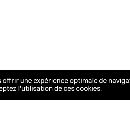
us offrir une expérience optimale de naviga
eptez l'utilisation de ces cookies.
etterie
Lausanne Musées
essibilité
Musées cantonaux
sletter