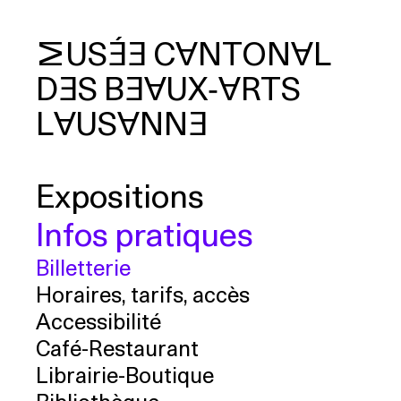
MUSÉE
CANTONAL
DES
BEAUX‑ARTS
cherche
LAUSANNE
Expositions
Infos pratiques
Billetterie
Horaires, tarifs, accès
Accessibilité
Café-Restaurant
Librairie-Boutique