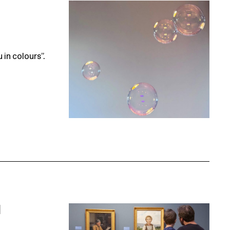
 in colours”.
I