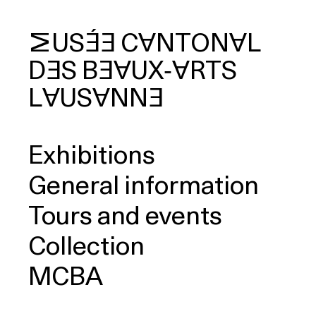
MUSÉE
CANTONAL
DES
BEAUX‑ARTS
arch
LAUSANNE
Exhibitions
General information
Tours and events
Collection
MCBA