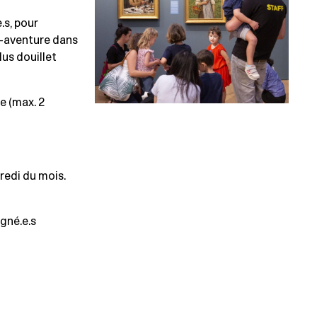
.s, pour
-aventure dans
lus douillet
e (max. 2
redi du mois.
gné.e.s