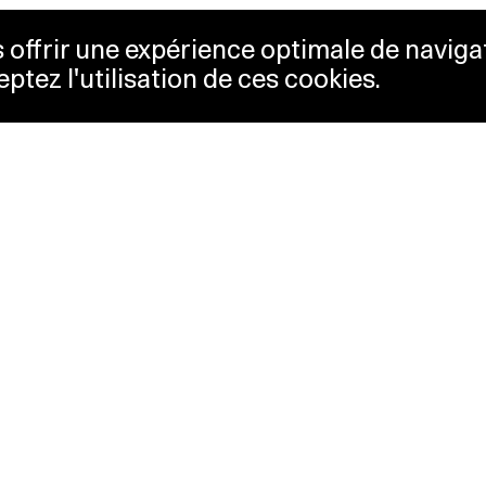
us offrir une expérience optimale de naviga
eptez l'utilisation de ces cookies.
keting
Lausanne Musées
essibility
Musées cantonaux
sletter
ss
Facebook
tact
Instagram
vacy policy