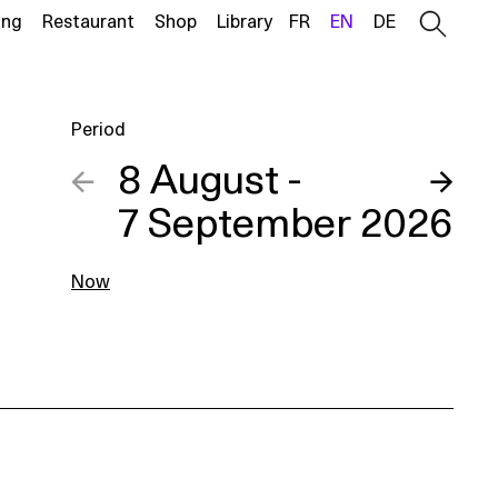
ing
Restaurant
Shop
Library
FR
EN
DE
Period
←
8 August -
→
7 September 2026
Now