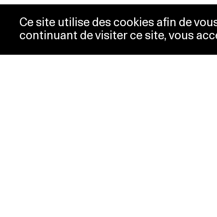
Ce site utilise des cookies afin de vo
continuant de visiter ce site, vous acc
Opening hours
Tic
Acc
Tuesday-
10:00 -
New
Wednesday
18:00
Pre
Thursday
10:00 -
Con
20:00
Pri
Friday-Sunday
10:00 -
18:00
Monday
Closed
Special hours
PLATEFORME 10
Musée cantonal des Beaux-Arts
Place de la Gare 16