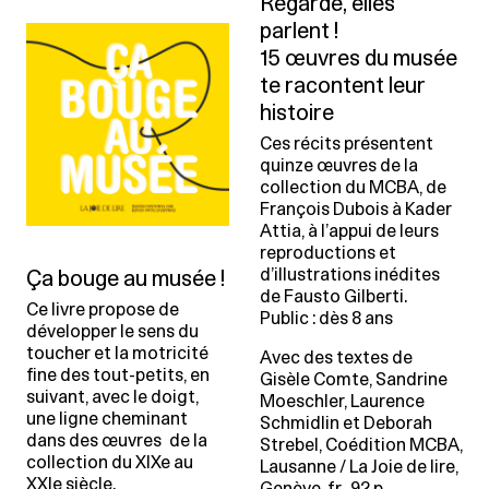
Regarde, elles
parlent !
15 œuvres du musée
te racontent leur
histoire
Ces récits présentent
quinze œuvres de la
collection du MCBA, de
François Dubois à Kader
Attia, à l’appui de leurs
reproductions et
d’illustrations inédites
Ça bouge au musée !
de Fausto Gilberti.
Ce livre propose de
Public : dès 8 ans
développer le sens du
toucher et la motricité
Avec des textes de
fine des tout-petits, en
Gisèle Comte, Sandrine
suivant, avec le doigt,
Moeschler, Laurence
une ligne cheminant
Schmidlin et Deborah
dans des œuvres de la
Strebel, Coédition MCBA,
collection du XIXe au
Lausanne / La Joie de lire,
XXIe siècle.
Genève, fr., 92 p.