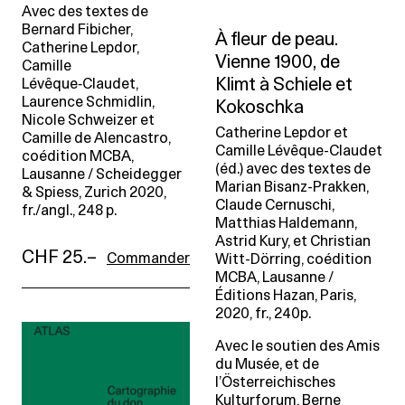
Avec des textes de
Bernard Fibicher,
À fleur de peau.
Catherine Lepdor,
Vienne 1900, de
Camille
Klimt à Schiele et
Lévêque‑Claudet,
Laurence Schmidlin,
Kokoschka
Nicole Schweizer et
Catherine Lepdor et
Camille de Alencastro,
Camille Lévêque-Claudet
coédition MCBA,
(éd.) avec des textes de
Lausanne / Scheidegger
Marian Bisanz-Prakken,
& Spiess, Zurich 2020,
Claude Cernuschi,
fr./angl., 248 p.
Matthias Haldemann,
Astrid Kury, et Christian
CHF 25.–
Commander
Witt-Dörring, coédition
MCBA, Lausanne /
Éditions Hazan, Paris,
2020, fr., 240p.
Avec le soutien des Amis
du Musée, et de
l’Österreichisches
Kulturforum, Berne