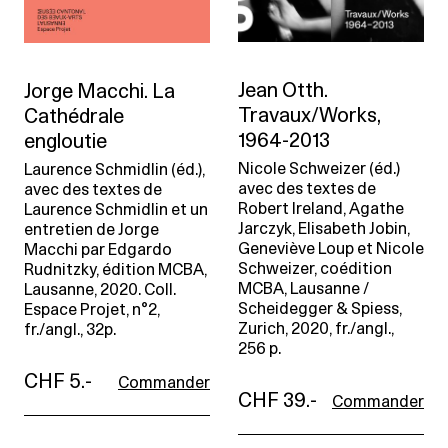
Jean Otth.
Jorge Macchi. La
Travaux/Works,
Cathédrale
1964-2013
engloutie
Nicole Schweizer (éd.)
Laurence Schmidlin (éd.),
avec des textes de
avec des textes de
Robert Ireland, Agathe
Laurence Schmidlin et un
Jarczyk, Elisabeth Jobin,
entretien de Jorge
Geneviève Loup et Nicole
Macchi par Edgardo
Schweizer, coédition
Rudnitzky, édition MCBA,
MCBA, Lausanne /
Lausanne, 2020. Coll.
Scheidegger & Spiess,
Espace Projet, n°2,
Zurich, 2020, fr./angl.,
fr./angl., 32p.
256 p.
CHF 5.-
Commander
CHF 39.-
Commander