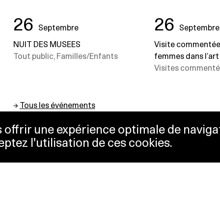
26
26
Septembre
Septembre
NUIT DES MUSEES
Visite commentée 
Tout public, Familles/Enfants
femmes dans l’ar
Visites commentée
→
Tous les événements
us offrir une expérience optimale de naviga
eptez l'utilisation de ces cookies.
etterie
Lausanne Musées
essibilité
Musées cantonaux
sletter
sse