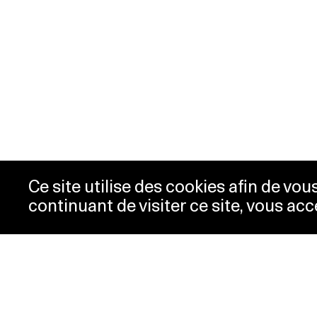
Ce site utilise des cookies afin de vo
continuant de visiter ce site, vous acc
Horaires
Bill
Acc
mardi-mercredi
10h00 -
New
18h00
Pre