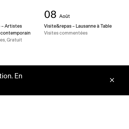
08
Août
– Artistes
Visite&repas – Lausanne à Table
t contemporain
Visites commentées
s, Gratuit
tion. En