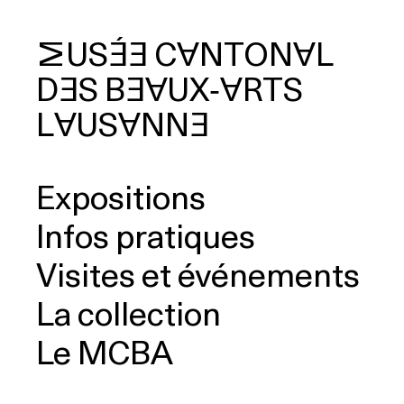
MUSÉE
CANTONAL
DES
BEAUX‑ARTS
cherche
LAUSANNE
Expositions
Infos pratiques
Visites et événements
La collection
Le MCBA