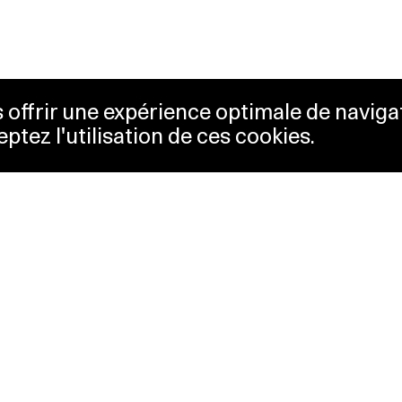
us offrir une expérience optimale de naviga
eptez l'utilisation de ces cookies.
etterie
Lausanne Musées
essibilité
Musées cantonaux
sletter
sse
Facebook
tact
Instagram
itique de confidentialité