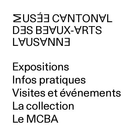
MUSÉE
CANTONAL
DES
BEAUX‑ARTS
cherche
LAUSANNE
Expositions
Infos pratiques
Visites et événements
La collection
Le MCBA