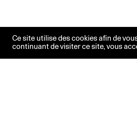
Ce site utilise des cookies afin de vo
continuant de visiter ce site, vous acc
Horaires
Bill
Acc
mardi-mercredi
10h00 -
New
18h00
Pre
jeudi
10h00 -
Con
20h00
Pol
vendredi-
10h00 -
dimanche
18h00
lundi
Fermé
Horaires spéciaux