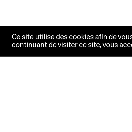
Ce site utilise des cookies afin de vo
continuant de visiter ce site, vous acc
Horaires
Bill
Acc
mardi-mercredi
10h00 -
New
18h00
Pre
jeudi
10h00 -
Con
20h00
Pol
vendredi-
10h00 -
dimanche
18h00
lundi
Fermé
Horaires spéciaux