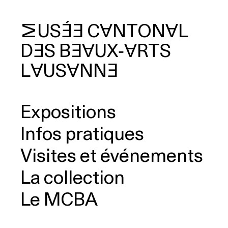
MUSÉE
CANTONAL
DES
BEAUX‑ARTS
cherche
LAUSANNE
Expositions
Infos pratiques
Visites et événements
La collection
Le MCBA