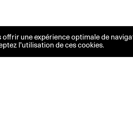
us offrir une expérience optimale de naviga
eptez l'utilisation de ces cookies.
etterie
Lausanne Musées
essibilité
Musées cantonaux
sletter
sse
Facebook
tact
Instagram
itique de confidentialité