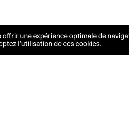
us offrir une expérience optimale de naviga
eptez l'utilisation de ces cookies.
etterie
Lausanne Musées
essibilité
Musées cantonaux
sletter
sse
Facebook
tact
Instagram
itique de confidentialité