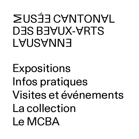
MUSÉE
CANTONAL
DES
BEAUX‑ARTS
cherche
LAUSANNE
Expositions
Infos pratiques
Visites et événements
La collection
Le MCBA