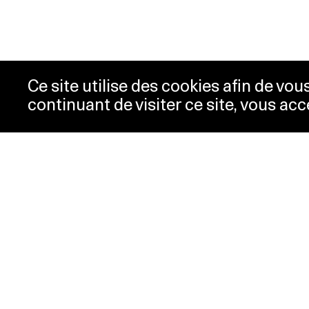
Ce site utilise des cookies afin de vo
continuant de visiter ce site, vous acc
Horaires
Bill
Acc
mardi-mercredi
10h00 -
New
18h00
Pre
jeudi
10h00 -
Con
20h00
Pol
vendredi-
10h00 -
dimanche
18h00
lundi
Fermé
Horaires spéciaux