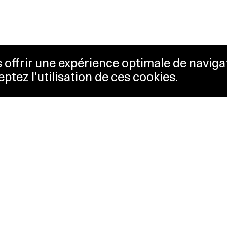
us offrir une expérience optimale de naviga
eptez l'utilisation de ces cookies.
etterie
Lausanne Musées
essibilité
Musées cantonaux
sletter
sse
Facebook
tact
Instagram
itique de confidentialité