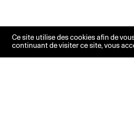
Ce site utilise des cookies afin de vo
continuant de visiter ce site, vous acc
Horaires
Bill
Acc
mardi-mercredi
10h00 -
New
18h00
Pre
jeudi
10h00 -
Con
20h00
Pol
vendredi-
10h00 -
dimanche
18h00
lundi
Fermé
Horaires spéciaux