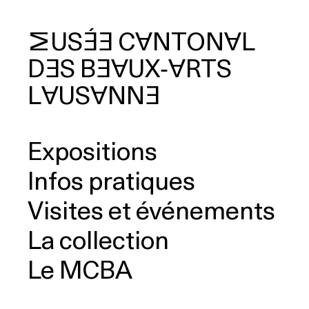
MUSÉE
CANTONAL
DES
BEAUX‑ARTS
cherche
LAUSANNE
Expositions
Infos pratiques
Visites et événements
La collection
Le MCBA