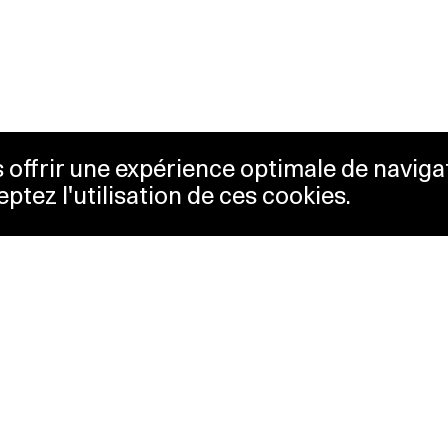
us offrir une expérience optimale de naviga
eptez l'utilisation de ces cookies.
etterie
Lausanne Musées
essibilité
Musées cantonaux
sletter
sse
Facebook
tact
Instagram
itique de confidentialité