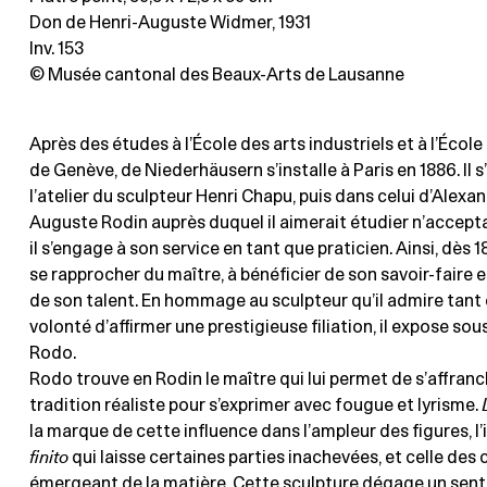
Don de Henri-Auguste Widmer, 1931
Inv. 153
© Musée cantonal des Beaux-Arts de Lausanne
Après des études à l’École des arts industriels et à l’Écol
de Genève, de Niederhäusern s’installe à Paris en 1886. Il s
l’atelier du sculpteur Henri Chapu, puis dans celui d’Alexa
Auguste Rodin auprès duquel il aimerait étudier n’accepta
il s’engage à son service en tant que praticien. Ainsi, dès 18
se rapprocher du maître, à bénéficier de son savoir-faire 
de son talent. En hommage au sculpteur qu’il admire tant 
volonté d’affirmer une prestigieuse filiation, il expose sou
Rodo.
Rodo trouve en Rodin le maître qui lui permet de s’affranch
tradition réaliste pour s’exprimer avec fougue et lyrisme.
la marque de cette influence dans l’ampleur des figures, l
finito
qui laisse certaines parties inachevées, et celle des 
émergeant de la matière. Cette sculpture dégage un sen