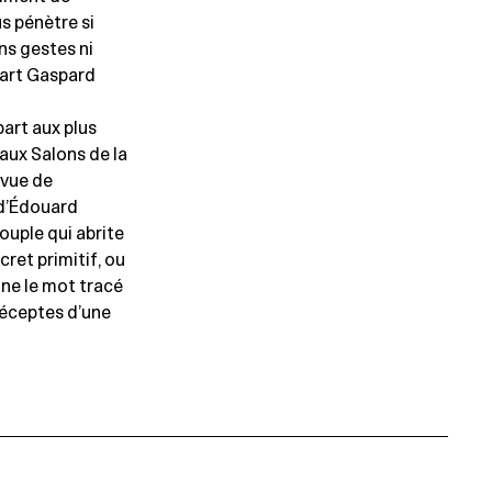
s pénètre si
ans gestes ni
’art Gaspard
part aux plus
ux Salons de la
revue de
e d’Édouard
couple qui abrite
ret primitif, ou
gne le mot tracé
préceptes d’une