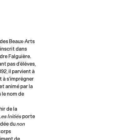
e des Beaux-Arts
’inscrit dans
ndre Falguière.
nt pas d’élèves,
92, il parvient à
et à s’imprégner
et animé par la
s le nom de
ir de la
Les Initiés
porte
’idée du
non
corps
timent de