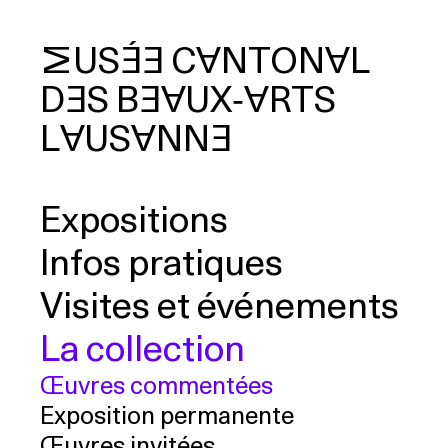
MUSÉE
CANTONAL
DES
BEAUX‑ARTS
cherche
LAUSANNE
Expositions
Infos pratiques
Visites et événements
La collection
Œuvres commentées
Exposition permanente
Œuvres invitées