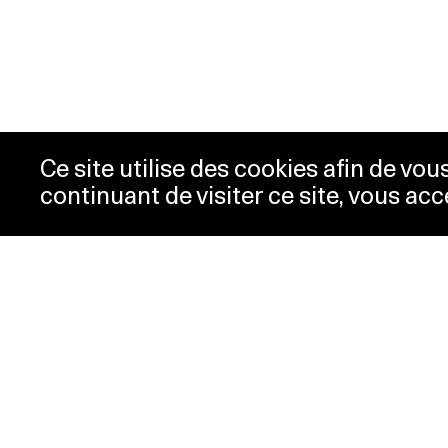
Ce site utilise des cookies afin de vo
continuant de visiter ce site, vous acc
Horaires
Bill
Acc
mardi-mercredi
10h00 -
New
18h00
Pre
jeudi
10h00 -
Con
20h00
Pol
vendredi-
10h00 -
dimanche
18h00
lundi
Fermé