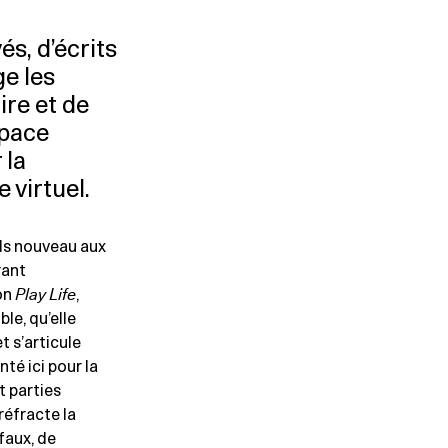
s, d’écrits
ge les
re et de
space
 la
 virtuel.
ds nouveau aux
rant
on
Play Life
,
le, qu’elle
t s’articule
té ici pour la
t parties
réfracte la
faux, de