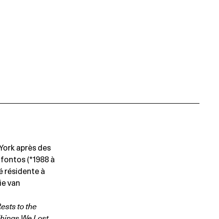
 York après des
fontos (*1988 à
té résidente à
ie van
Rests to the
hings We Lost
,