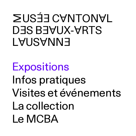
MUSÉE
CANTONAL
DES
BEAUX‑ARTS
cherche
LAUSANNE
Expositions
Infos pratiques
Visites et événements
La collection
Le MCBA