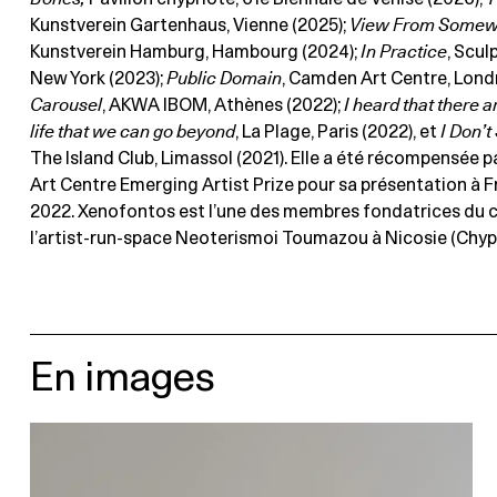
Kunstverein Gartenhaus, Vienne (2025);
View From Somew
Kunstverein Hamburg, Hambourg (2024);
In Practice
, Scul
New York (2023);
Public Domain
, Camden Art Centre, Londr
Carousel
, AKWA IBOM, Athènes (2022);
I heard that there a
life that we can go beyond
, La Plage, Paris (2022), et
I Don’t
The Island Club, Limassol (2021). Elle a été récompensée 
Art Centre Emerging Artist Prize pour sa présentation à 
2022. Xenofontos est l’une des membres fondatrices du co
l’artist-run-space Neoterismoi Toumazou à Nicosie (Chypr
En images