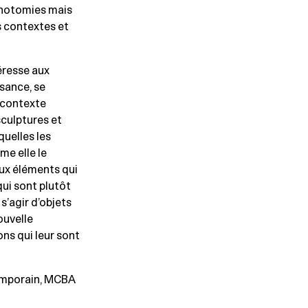
ichotomies mais
s contextes et
éresse aux
ssance, se
e contexte
sculptures et
uelles les
me elle le
aux éléments qui
qui sont plutôt
 s’agir d’objets
ouvelle
ns qui leur sont
temporain, MCBA