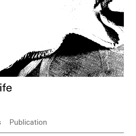
ife
s
Publication