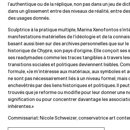
l’authentique ou de la réplique, non pas dans un jeu de d
dans un glissement entre des niveaux de réalité, entre de
des usages donnés.
Sculptrice à la pratique multiple, Marina Xenofontos s’int
manifestations matérielles de l’idéologie et de la connai
basant aussi bien sur des archives personnelles que sur l
historique de Chypre, son pays d’origine. Elle conçoit ses 
ses readymades comme les traces tangibles à travers lesq
transitions sociales et politiques deviennent lisibles. Com
formule, «Je m’intéresse aux matériaux, aux symboles et 
ne sont pas nécessairement liés à un niveau formel, mais 
enchevêtrés par des liens historiques et politiques. Il peut
trouvés que je reforme ou modifie pour leur donner une n
signification ou pour concentrer davantage les associatio
inhérentes.»
Commissariat: Nicole Schweizer, conservatrice art con