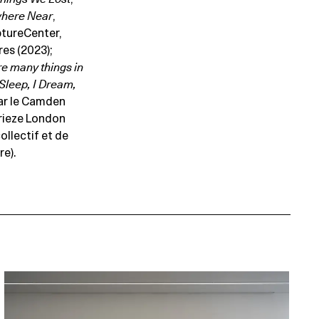
here Near
,
ptureCenter,
es (2023);
re many things in
 Sleep, I Dream,
par le Camden
Frieze London
llectif et de
e).