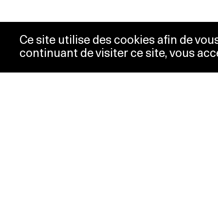
Ce site utilise des cookies afin de vo
continuant de visiter ce site, vous acc
Horaires
Bill
Acc
mardi-mercredi
10h00 -
New
18h00
Pre
jeudi
10h00 -
Con
20h00
Pol
vendredi-
10h00 -
dimanche
18h00
lundi
Fermé
Horaires spéciaux
PLATEFORME 10