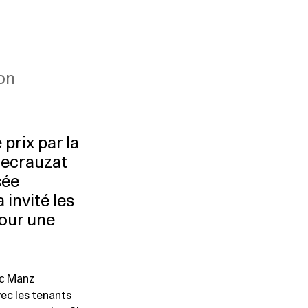
on
 prix par la
Decrauzat
sée
invité les
pour une
uc Manz
ec les tenants