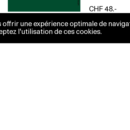
CHF 48.-
us offrir une expérience optimale de naviga
eptez l'utilisation de ces cookies.
etterie
Lausanne Musées
essibilité
Musées cantonaux
sletter
sse
Facebook
tact
Instagram
itique de confidentialité