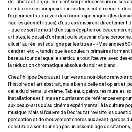
de l’abstraction, qu’ils soient ses prédécesseurs ou ses c
nombre de ses compositions se déclinent en série et déc
l’expérimentation avec des formes spécifiques (les damie
figures géométriques), d’autres s’inspirent directement d
– que ce soit le motif d’un tapis égyptien ou ceux emprunt
artistes, le détail d’un habit ou le souvenir d’une personne
allusif au réel est souligné par les titres – «Mes années 50»
cendre», etc –, tandis que les couleurs primaires formen
base autour de laquelle s’articule tout l’œuvre, avec des 
la réduction chromatique absolue du noir et blanc.
Chez Philippe Decrauzat, l’univers du noir-blanc renvoie 
l’histoire de l’art abstrait, mais bien à celle de l’op art et, 
celle du cinéma lui-même. Tableaux, peintures murales, sc
installations et films se nourrissent de références empru
aux beaux-arts qu’au cinéma expérimental, à la culture popu
musique. Mais si l’œuvre de Decrauzat revisite les questio
perception et de mouvement chères aux avant-gardes du 2
constitue à son tour non pas un assemblage de citations,