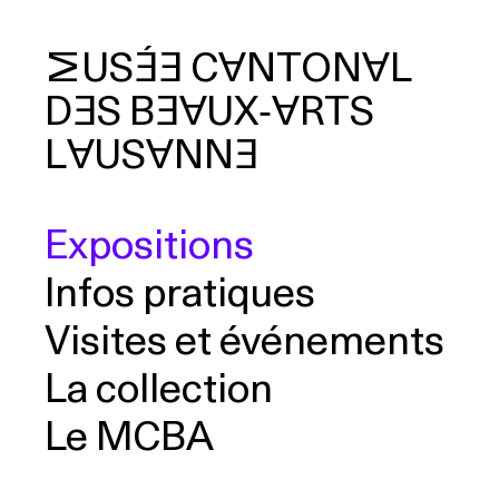
MUSÉE
CANTONAL
DES
BEAUX‑ARTS
cherche
LAUSANNE
Expositions
Infos pratiques
Visites et événements
La collection
Le MCBA