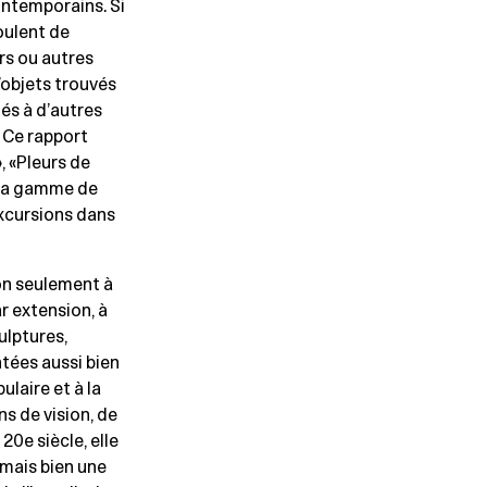
ontemporains. Si
oulent de
rs ou autres
’objets trouvés
és à d’autres
. Ce rapport
, «Pleurs de
t la gamme de
excursions dans
non seulement à
par extension, à
ulptures,
ntées aussi bien
laire et à la
ns de vision, de
0e siècle, elle
 mais bien une