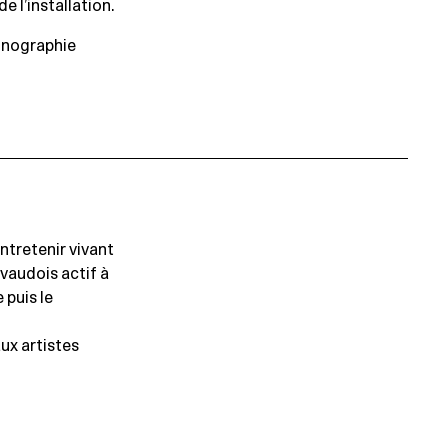
 l’installation.
monographie
ntretenir vivant
 vaudois actif à
 puis le
aux artistes