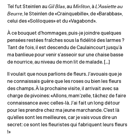
Tel fut Steinlen au
Gil Blas
, au
Mirliton
, à
L’Assiette au
Beurre
, le Steinlen de «Crainquebille», de «Barabbas»,
celui des «Soliloques» et du «Vagabond».
À ce bouquet d’hommages, puis-je joindre quelques
pensées restées fraîches sous la fidélité des larmes ?
Tant de fois, il est descendu de Caulaincourt jusqu’à
ma banlieue pour venir s’asseoir sur une chaise basse
de nourrice, au niveau de mon lit de malade. […]
Il voulait que nous parlions de fleurs. J’avouais que je
ne connaissais guère que les roses ou bien les fleurs
des champs. À la prochaine visite, il arrivait avec sa
charge de pivoines: «Allons, mam’zelle, tâchez de faire
connaissance avec celles-là. J’ai fait un long détour
pour les prendre chez ma jeune marchande. C’est là
qu’elles sont les meilleures, car je vais vous dire un
secret: ce sont les fleuristes qui fabriquent leurs fleurs
!»