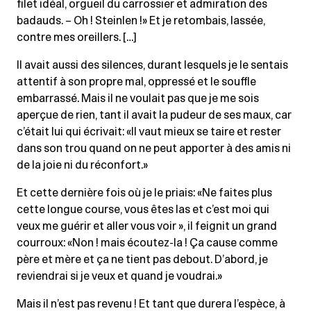
filet idéal, orgueil du carrossier et admiration des
badauds. – Oh ! Steinlen !» Et je retombais, lassée,
contre mes oreillers. […]
Il avait aussi des silences, durant lesquels je le sentais
attentif à son propre mal, oppressé et le souffle
embarrassé. Mais il ne voulait pas que je me sois
aperçue de rien, tant il avait la pudeur de ses maux, car
c’était lui qui écrivait: «Il vaut mieux se taire et rester
dans son trou quand on ne peut apporter à des amis ni
de la joie ni du réconfort.»
Et cette dernière fois où je le priais: «Ne faites plus
cette longue course, vous êtes las et c’est moi qui
veux me guérir et aller vous voir », il feignit un grand
courroux: «Non ! mais écoutez-la ! Ça cause comme
père et mère et ça ne tient pas debout. D’abord, je
reviendrai si je veux et quand je voudrai.»
Mais il n’est pas revenu ! Et tant que durera l’espèce, à