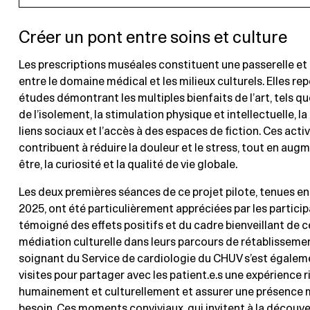
Créer un pont entre soins et culture
Les prescriptions muséales constituent une passerelle et
entre le domaine médical et les milieux culturels. Elles re
études démontrant les multiples bienfaits de l’art, tels qu
de l’isolement, la stimulation physique et intellectuelle, l
liens sociaux et l’accès à des espaces de fiction. Ces activ
contribuent à réduire la douleur et le stress, tout en augm
être, la curiosité et la qualité de vie globale.
Les deux premières séances de ce projet pilote, tenues en 
2025, ont été particulièrement appréciées par les participa
témoigné des effets positifs et du cadre bienveillant de
médiation culturelle dans leurs parcours de rétablissemen
soignant du Service de cardiologie du CHUV s’est égaleme
visites pour partager avec les patient.e.s une expérience r
humainement et culturellement et assurer une présence 
besoin. Ces moments conviviaux, qui invitent à la découver