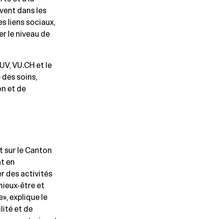
ivent dans les
es liens sociaux,
er le niveau de
UV, VU.CH et le
 des soins,
on et de
t sur le Canton
nt en
r des activités
mieux-être et
», explique le
lité et de