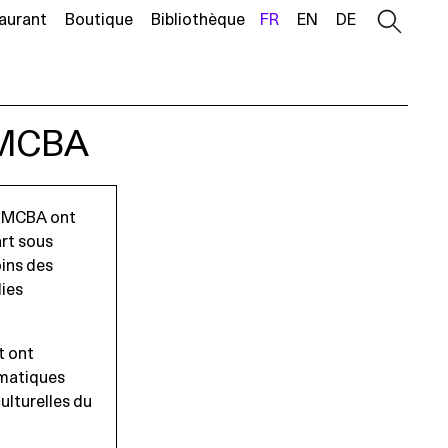
aurant
Boutique
Bibliothèque
FR
EN
DE
-MCBA
le MCBA ont
art sous
oins des
dies
t ont
ématiques
ulturelles du