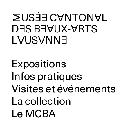
MUSÉE
CANTONAL
DES
BEAUX‑ARTS
cherche
LAUSANNE
Expositions
Infos pratiques
Visites et événements
La collection
Le MCBA