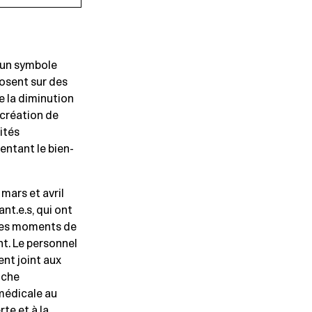
 un symbole
posent sur des
e la diminution
a création de
ités
entant le bien-
mars et avril
nt.e.s, qui ont
 ces moments de
t. Le personnel
nt joint aux
iche
médicale au
te et à la