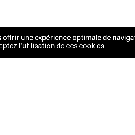
us offrir une expérience optimale de naviga
eptez l'utilisation de ces cookies.
etterie
Lausanne Musées
essibilité
Musées cantonaux
sletter
sse
Facebook
tact
Instagram
itique de confidentialité