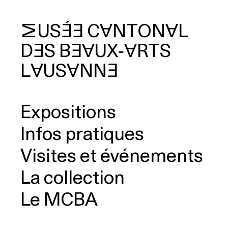
MUSÉE
CANTONAL
DES
BEAUX‑ARTS
cherche
LAUSANNE
Expositions
Infos pratiques
Visites et événements
La collection
Le MCBA