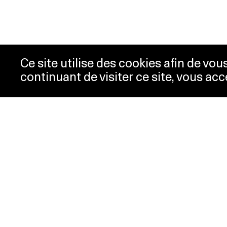
Ce site utilise des cookies afin de vo
continuant de visiter ce site, vous acc
Horaires
Bill
Acc
mardi-mercredi
10h00 -
New
18h00
Pre
jeudi
10h00 -
Con
20h00
Pol
vendredi-
10h00 -
dimanche
18h00
lundi
Fermé
Horaires spéciaux