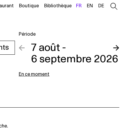
aurant
Boutique
Bibliothèque
FR
EN
DE
Période
←
7 août -
→
nts
6 septembre 2026
En ce moment
che.