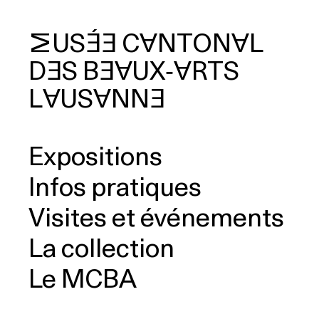
MUSÉE
CANTONAL
DES
BEAUX‑ARTS
cherche
LAUSANNE
Expositions
Infos pratiques
Visites et événements
La collection
Le MCBA