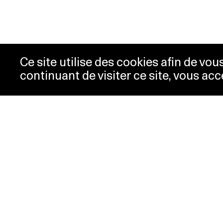
Ce site utilise des cookies afin de vo
continuant de visiter ce site, vous acc
Horaires
Bill
Acc
mardi-mercredi
10h00 -
New
18h00
Pre
jeudi
10h00 -
Con
20h00
Pol
vendredi-
10h00 -
dimanche
18h00
lundi
Fermé
Horaires spéciaux