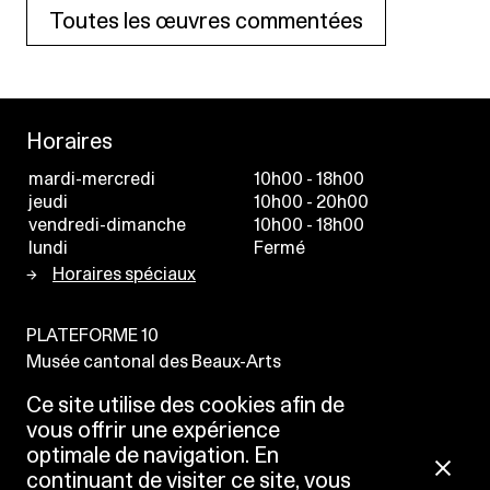
Toutes les œuvres commentées
Horaires
mardi-mercredi
10h00 - 18h00
jeudi
10h00 - 20h00
vendredi-dimanche
10h00 - 18h00
lundi
Fermé
Horaires spéciaux
PLATEFORME 10
Musée cantonal des Beaux-Arts
Place de la Gare 16
Ce site utilise des cookies afin de
1003
Lausanne
vous offrir une expérience
Suisse
optimale de navigation. En
continuant de visiter ce site, vous