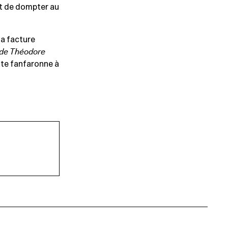
it de dompter au
la facture
 de Théodore
note fanfaronne à