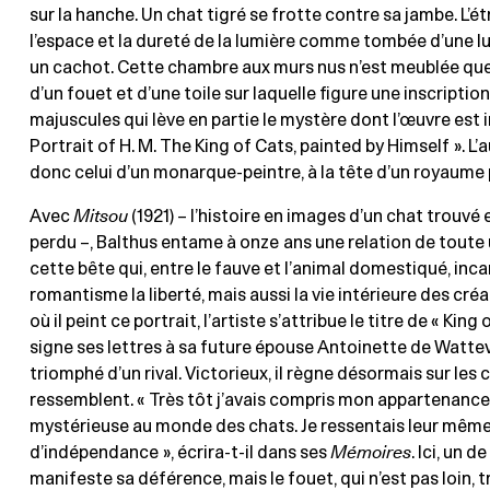
sur la hanche. Un chat tigré se frotte contre sa jambe. L’é
l’espace et la dureté de la lumière comme tombée d’une 
un cachot. Cette chambre aux murs nus n’est meublée que
d’un fouet et d’une toile sur laquelle figure une inscription
majuscules qui lève en partie le mystère dont l’œuvre est 
Portrait of H. M. The King of Cats, painted by Himself ». L’
donc celui d’un monarque-peintre, à la tête d’un royaume p
Avec
Mitsou
(1921) – l’histoire en images d’un chat trouvé 
perdu –, Balthus entame à onze ans une relation de toute 
cette bête qui, entre le fauve et l’animal domestiqué, inca
romantisme la liberté, mais aussi la vie intérieure des créa
où il peint ce portrait, l’artiste s’attribue le titre de « King 
signe ses lettres à sa future épouse Antoinette de Wattevi
triomphé d’un rival. Victorieux, il règne désormais sur les c
ressemblent. « Très tôt j’avais compris mon appartenance
mystérieuse au monde des chats. Je ressentais leur même
d’indépendance », écrira-t-il dans ses
Mémoires
. Ici, un d
manifeste sa déférence, mais le fouet, qui n’est pas loin, 