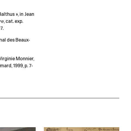
althus », in Jean
re
, cat. exp.
7.
nal des Beaux-
 Virginie Monnier,
imard, 1999, p. 7-