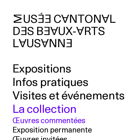
MUSÉE
CANTONAL
DES
BEAUX‑ARTS
cherche
LAUSANNE
Expositions
Infos pratiques
Visites et événements
La collection
Œuvres commentées
Exposition permanente
Œuvres invitées