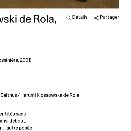
ski de Rola,
Détails
Partager
ossinière, 2001)
Balthus / Harumi Klossowska de Rola
entités sans
ainsi debout,
, l’autre posée