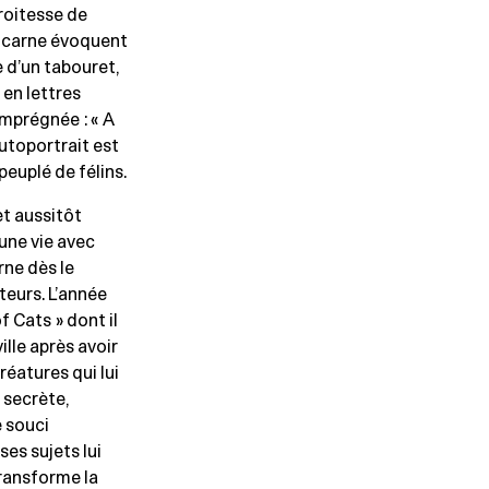
troitesse de
lucarne évoquent
 d’un tabouret,
 en lettres
imprégnée : « A
autoportrait est
euplé de félins.
et aussitôt
une vie avec
rne dès le
teurs. L’année
of Cats » dont il
lle après avoir
réatures qui lui
 secrète,
 souci
e ses sujets lui
transforme la