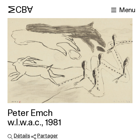
MCBA
Menu
cherche
Peter Emch
w.I.w.a.c., 1981
Détails
Partager