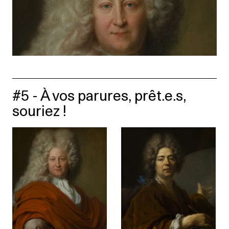
#5 - À vos parures, prêt.e.s,
souriez !