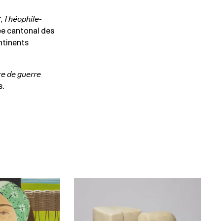
,
Théophile-
ée cantonal des
ntinents
re de guerre
s.