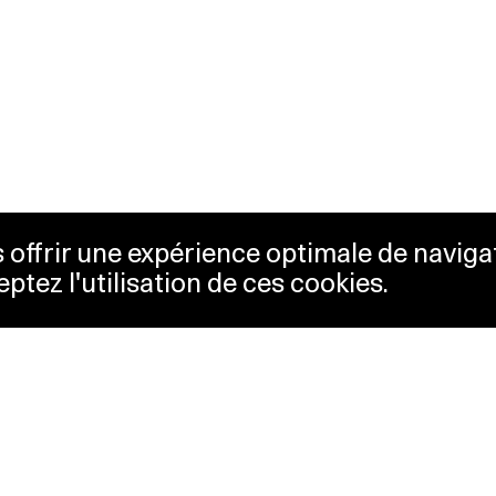
us offrir une expérience optimale de naviga
eptez l'utilisation de ces cookies.
etterie
Lausanne Musées
essibilité
Musées cantonaux
sletter
sse
Facebook
tact
Instagram