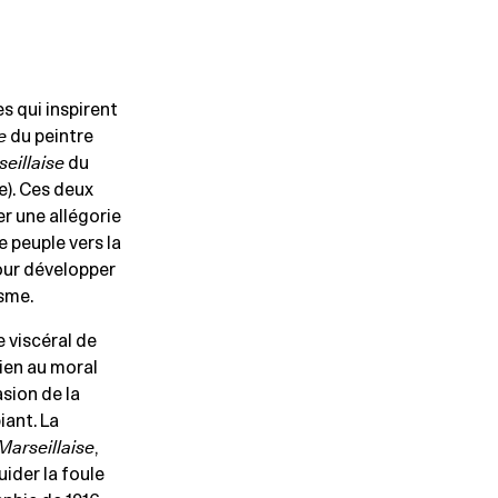
s qui inspirent
e
du peintre
eillaise
du
e). Ces deux
 une allégorie
e peuple vers la
pour développer
isme.
 viscéral de
tien au moral
asion de la
iant. La
Marseillaise
,
uider la foule