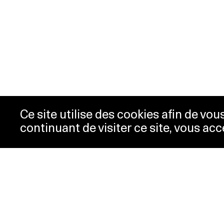
Ce site utilise des cookies afin de vo
continuant de visiter ce site, vous acc
Horaires
Bill
Acc
mardi-mercredi
10h00 -
New
18h00
Pre
jeudi
10h00 -
Con
20h00