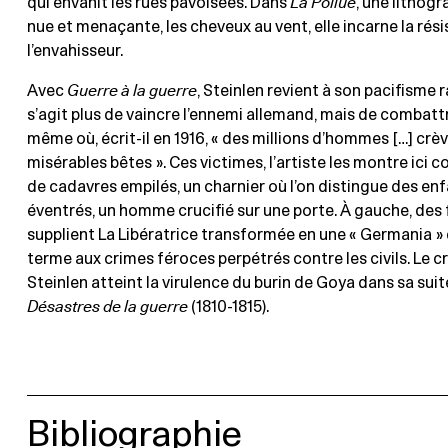
qui envahit les rues pavoisées. Dans
La Poilue
, une lithogr
nue et menaçante, les cheveux au vent, elle incarne la rés
l’envahisseur.
Avec
Guerre à la guerre
, Steinlen revient à son pacifisme ra
s’agit plus de vaincre l’ennemi allemand, mais de combattr
même où, écrit-il en 1916, « des millions d’hommes […] c
misérables bêtes ». Ces victimes, l’artiste les montre ic
de cadavres empilés, un charnier où l’on distingue des enf
éventrés, un homme crucifié sur une porte. À gauche, de
supplient La Libératrice transformée en une « Germania »
terme aux crimes féroces perpétrés contre les civils. Le c
Steinlen atteint la virulence du burin de Goya dans sa sui
Désastres de la guerre
(1810-1815).
Bibliographie