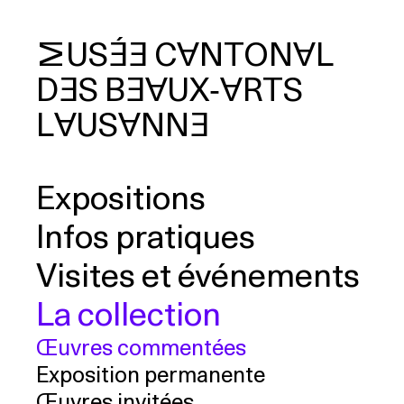
MUSÉE
CANTONAL
DES
BEAUX‑ARTS
cherche
LAUSANNE
Expositions
Infos pratiques
Visites et événements
La collection
Œuvres commentées
Exposition permanente
Œuvres invitées