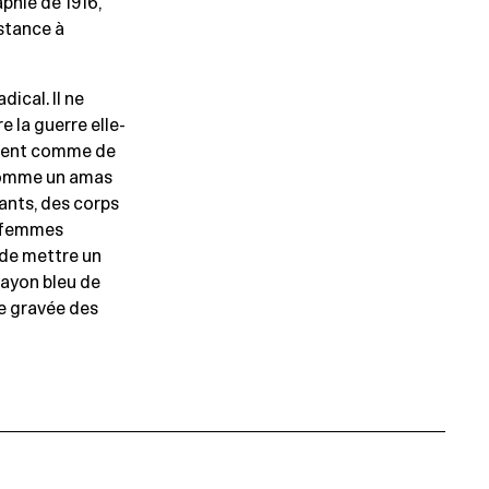
aphie de 1916,
istance à
dical. Il ne
e la guerre elle-
rèvent comme de
i comme un amas
ants, des corps
s femmes
 de mettre un
rayon bleu de
te gravée des