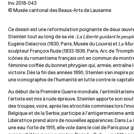
Inv. 2018-043
© Musée cantonal des Beaux-Arts de Lausanne
Ce dessin est une reformulation poignante de deux œuvre
Steinlen tout au long de sa vie :
La Liberté guidant le peupl
Eugène Delacroix (1830, Paris, Musée du Louvre) et
La Mars
sculpteur François Rude (1833-1836, Paris, Arc de Triomph
icônes du romantisme français ont en commun de montrer
féminine coiffée du bonnet phrygien qui, armée, entraîne l
victoire. Dès la fin des années 1890, Steinlen s’en inspire 
une iconographie de l’humanité en lutte contre le capital
Au début de la Première Guerre mondiale, l’antimilitarisme
l’artiste est mis à rude épreuve. Steinlen apporte son sou
des troupes, voire, après les atrocités commises lors l’inv
Belgique et de la Serbie, participe à l’antigermanisme amb
Libératrice prend alors de nouvelles apparences. Dans
La 
une eau-forte de 1915, elle vole dans le ciel de Paris pour g