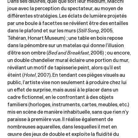
Dans ses œuvres, quel que soit leur médium, Macchi
joue avec la perception du spectateur, au moyen de
différentes stratégies. Les éclats de lumière projetés
par une boule à facettes se révèlent être des entailles
dans le plafond et sur les murs (
Still Song
, 2005,
Téhéran, Honart Museum) ; une table en bois repose
dans la pénombre sur un matelas qui donne l’illusion
d’être son ombre (
Bed and Breakfast
, 2006) ; ou encore,
un double chandelier mural éclaire une portion du mur,
révélant un motif de tapisserie peint, alors qu’il est
éteint (
Hotel
, 2007). En tendant ces pièges visuels au
public, l’artiste vise non seulement à produire chez lui
un effet de surprise, mais aussi à le placer dans un
cadre fictionnel, en le confrontant à des objets
familiers (horloges, instruments, cartes, meubles, etc.)
mis en scène de manière inhabituelle, sans que rien n’y
paraisse à première vue. Il réalise également de
nombreuses aquarelles, dans lesquelles il met en
œuvre des jeux de double et exploite la fluidité du