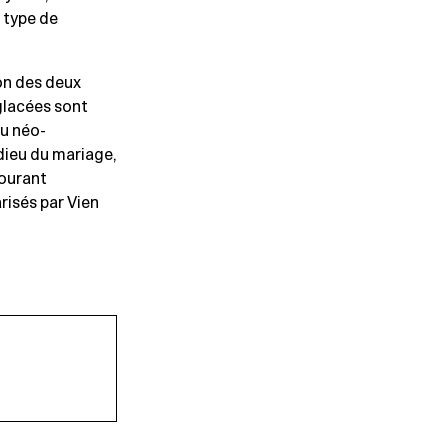
u type de
ion des deux
glacées sont
u néo-
dieu du mariage,
courant
risés par Vien