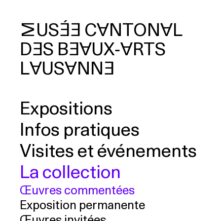
MUSÉE
CANTONAL
DES
BEAUX‑ARTS
cherche
LAUSANNE
Expositions
Infos pratiques
Visites et événements
La collection
Œuvres commentées
Exposition permanente
Œuvres invitées