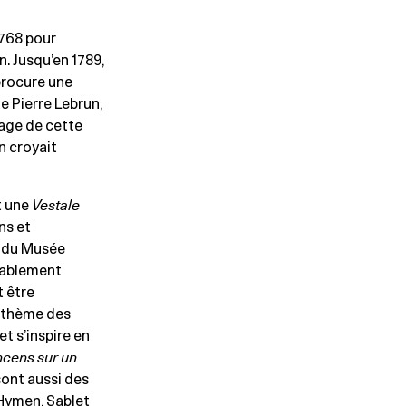
1768 pour
. Jusqu’en 1789,
 procure une
e Pierre Lebrun,
nage de cette
n croyait
t une
Vestale
ns et
u du Musée
lablement
 être
e thème des
t s’inspire en
ncens sur un
sont aussi des
 Hymen, Sablet