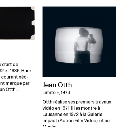
e d'art de
2 et 1986, Huck
du courant néo-
ent marqué par
Jean Otth
ean Otth…
Limite E, 1973
Otth réalise ses premiers travaux
vidéo en 1971. Il les montre à
Lausanne en 1972 à la Galerie
Impact (Action Film Vidéo), et au