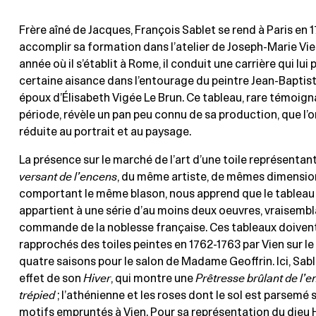
Frère aîné de Jacques, François Sablet se rend à Paris en 
accomplir sa formation dans l’atelier de Joseph-Marie Vien
année où il s’établit à Rome, il conduit une carrière qui lui
certaine aisance dans l’entourage du peintre Jean-Baptist
époux d’Élisabeth Vigée Le Brun. Ce tableau, rare témoig
période, révèle un pan peu connu de sa production, que l’o
réduite au portrait et au paysage.
La présence sur le marché de l’art d’une toile représentan
versant de l’encens
, du même artiste, de mêmes dimensio
comportant le même blason, nous apprend que le tablea
appartient à une série d’au moins deux oeuvres, vraisemb
commande de la noblesse française. Ces tableaux doivent
rapprochés des toiles peintes en 1762-1763 par Vien sur l
quatre saisons pour le salon de Madame Geoffrin. Ici, Sable
effet de son
Hiver
, qui montre une
Prêtresse brûlant de l’e
trépied
; l’athénienne et les roses dont le sol est parsemé 
motifs empruntés à Vien. Pour sa représentation du dieu