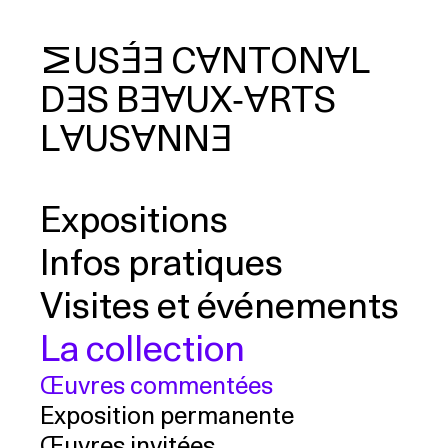
MUSÉE
CANTONAL
DES
BEAUX‑ARTS
cherche
LAUSANNE
Expositions
Infos pratiques
Visites et événements
La collection
Œuvres commentées
Exposition permanente
Œuvres invitées