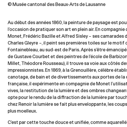
© Musée cantonal des Beaux-Arts de Lausanne
Au début des années 1860, la peinture de paysage est pour
l’occasion de pratiquer son art en plein air. En compagnie
Monet, Frédéric Bazille et Alfred Sisley – ses camarades de
Charles Gleyre –, il peint ses premières toiles sur le motif 
Fontainebleau, au sud-est de Paris. Après s’être émancip
de Gustave Courbet et des peintres de l’école de Barbizo
Millet, Théodore Rousseau), il trouve sa voie aux côtés de
impressionnistes. En 1869, à la Grenouillère, célèbre étab
canotage, de bain et de divertissements aux portes de la 
française, il expérimente en compagnie de Monet l’utilisa
vives, la restitution de la lumière et des ombres changean
opte pour le rendu de la diffraction de la lumière par tou
chez Renoir la lumière se fait plus enveloppante, les coup
plus moelleux.
C’est par cette touche douce et unifiée, comme aquarellée