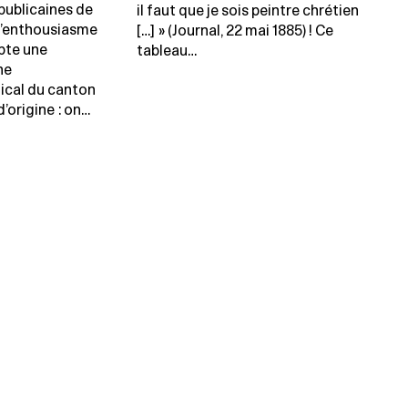
publicaines de
il faut que je sois peintre chrétien
 l’enthousiasme
[…] » (Journal, 22 mai 1885) ! Ce
epte une
tableau…
ne
ical du canton
d’origine : on…