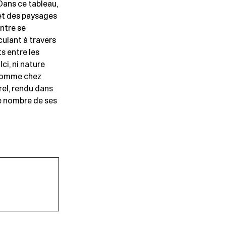
 Dans ce tableau,
et des paysages
intre se
rculant à travers
ts entre les
ci, ni nature
 comme chez
el, rendu dans
de nombre de ses