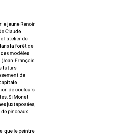
 le jeune Renoir
 de Claude
 l’atelier de
dans la forêt de
é des modèles
n (Jean-François
s futurs
lissement de
capitale
tion de couleurs
tes. Si Monet
ches juxtaposées,
s de pinceaux
, que le peintre